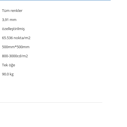
Tüm renkler
3,91 mm
özelleştirilmiş
65.536 nokta/m2
500mm*500mm
800-3000cd/m2
Tek öğe
90.0 kg