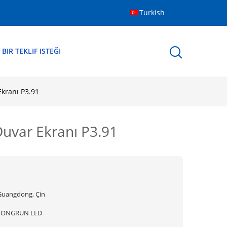
Turkish
BIR TEKLIF ISTEĞI
Ekranı P3.91
Duvar Ekranı P3.91
Guangdong, Çin
LONGRUN LED