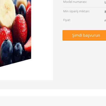
Model numarası:
Min sipariş miktarı:
Fiyat:
Şimdi başvurun