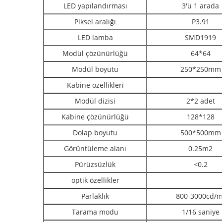
LED yapılandırması
3'ü 1 arada
Piksel aralığı
P3.91
LED lamba
SMD1919
Modül çözünürlüğü
64*64
Modül boyutu
250*250mm
Kabine özellikleri
Modül dizisi
2*2 adet
Kabine çözünürlüğü
128*128
Dolap boyutu
500*500mm
Görüntüleme alanı
0.25m2
Pürüzsüzlük
<0.2
optik özellikler
Parlaklık
800-3000cd/m
Tarama modu
1/16 saniye