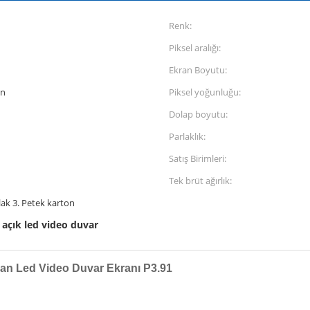
Renk:
Piksel aralığı:
Ekran Boyutu:
an
Piksel yoğunluğu:
Dolap boyutu:
Parlaklık:
Satış Birimleri:
Tek brüt ağırlık:
lak 3. Petek karton
açık led video duvar
,
ekan Led Video Duvar Ekranı P3.91