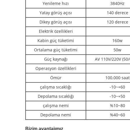
Yenileme hızı
3840Hz
Yatay görüş açısı
140 derece
Dikey görüş açısı
120 derece
Elektrik özellikleri
Kabin güç tüketimi
160w
Ortalama güç tüketimi
50w
Güç kaynağı
AV 110V/220V (50/
Operasyon özellikleri
Ömür
100.000 saat
çalışma sıcaklığı
-10~+60
Depolama sıcaklığı
-10~+50
çalışma nemi
%10~80
Depolama nemi
%40~60
Bizim avantajımız