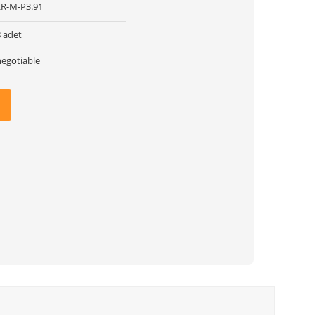
LR-M-P3.91
8 adet
negotiable