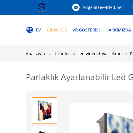
Angelalee@lrled.net
EV
ÜRÜN:% S
VR GÖSTERISI
HAKKIMIZDA
Ana sayfa
Ürünler
led video duvar ekran
P
Parlaklık Ayarlanabilir Led