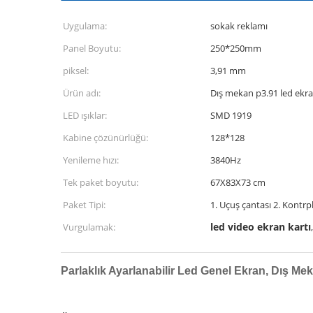
Uygulama:
sokak reklamı
Panel Boyutu:
250*250mm
piksel:
3,91 mm
Ürün adı:
Dış mekan p3.91 led ekr
LED ışıklar:
SMD 1919
Kabine çözünürlüğü:
128*128
Yenileme hızı:
3840Hz
Tek paket boyutu:
67X83X73 cm
Paket Tipi:
1. Uçuş çantası 2. Kontrp
led video ekran kartı
Vurgulamak:
Parlaklık Ayarlanabilir Led Genel Ekran, Dış M