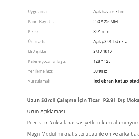
Uygulama:
Açık hava reklam
Panel Boyutu:
250 * 250MM
Piksel:
3.91 mm
Ürün adı:
Açık p3.91 led ekran
LED ışıkları:
SMD 1919
Kabine çözünürlüğü:
128 * 128
Yenileme hızı:
3840Hz
led ekran kutup
stad
Vurgulamak:
,
Uzun Süreli Çalışma İçin Ticari P3.91 Dış Mek
Ürün Açıklaması
Precision Yüksek hassasiyetli döküm alüminyum 
Magn Modül mıknatıs tertibatı ile ön ve arka bak