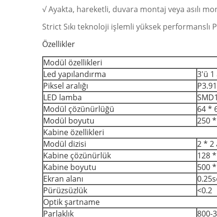
√ Ayakta, hareketli, duvara montaj veya asılı m
Strict Sıkı teknoloji işlemli yüksek performansl
Özellikler
Modül özellikleri
Led yapılandırma
3'ü 1
Piksel aralığı
P3.91
LED lamba
SMD1
Modül çözünürlüğü
64 * 
Modül boyutu
250 
Kabine özellikleri
Modül dizisi
2 * 2
Kabine çözünürlük
128 *
Kabine boyutu
500 
Ekran alanı
0.25
Pürüzsüzlük
<0.2
Optik şartname
Parlaklık
800-3