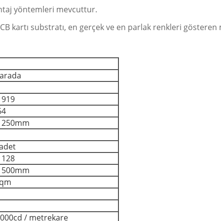
ontaj yöntemleri mevcuttur.
ı PCB kartı substratı, en gerçek ve en parlak renkleri göste
 arada
919
64
* 250mm
 adet
 128
* 500mm
sqm
000cd / metrekare