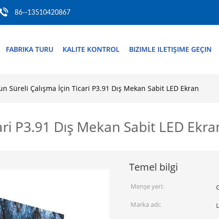
86--13510420867
FABRIKA TURU
KALITE KONTROL
BIZIMLE ILETIŞIME GEÇIN
un Süreli Çalışma İçin Ticari P3.91 Dış Mekan Sabit LED Ekran
cari P3.91 Dış Mekan Sabit LED Ekra
Temel bilgi
Menşe yeri:
Marka adı: