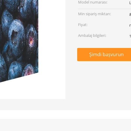
Model numarası:
Min sipariş miktarı:
&
Fiyat:
Ambalaj bilgileri:
1
Şimdi başvurun