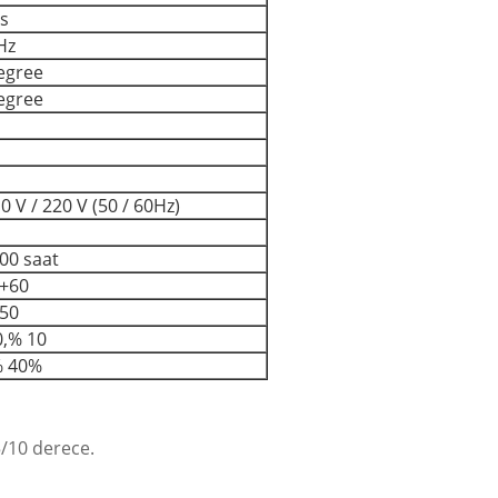
6s
Hz
egree
egree
0 V / 220 V (50 / 60Hz)
00 saat
 +60
 50
0,% 10
% 40%
 5/10 derece.