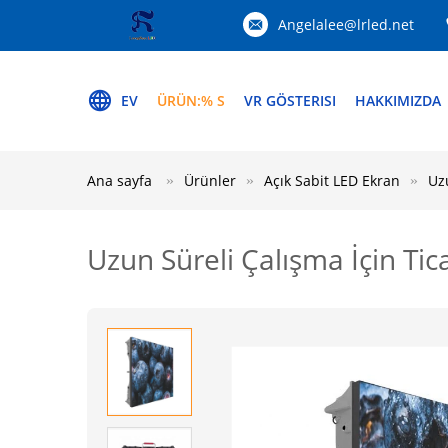
Angelalee@lrled.net
EV
ÜRÜN:% S
VR GÖSTERISI
HAKKIMIZDA
Ana sayfa
Ürünler
Açık Sabit LED Ekran
Uz
Uzun Süreli Çalışma İçin Ti