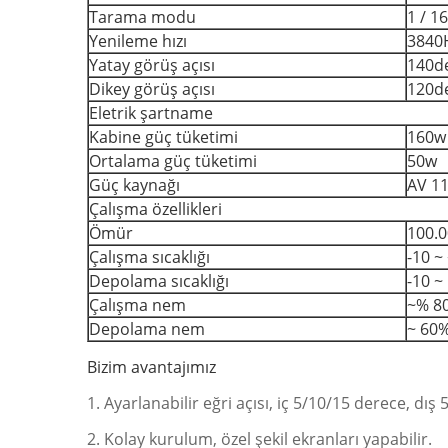
Tarama modu
1 / 1
Yenileme hızı
3840
Yatay görüş açısı
140d
Dikey görüş açısı
120d
Eletrik şartname
Kabine güç tüketimi
160w
Ortalama güç tüketimi
50w
Güç kaynağı
AV 11
Çalışma özellikleri
Ömür
100.0
Çalışma sıcaklığı
-10 ~
Depolama sıcaklığı
-10 ~
Çalışma nem
~% 8
Depolama nem
~ 60
Bizim avantajımız
1. Ayarlanabilir eğri açısı, iç 5/10/15 derece, dış
2. Kolay kurulum, özel şekil ekranları yapabilir.