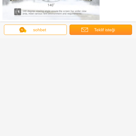
Şirket Bilgisi
sohbet
Teklif isteği