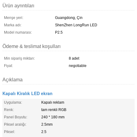
Ürün ayrıntıları
Menşe yeri:
Guangdong, Çin
Marka adı:
ShenZhen LongRun LED
Model numarası:
P2.5
Ödeme & teslimat koşulları
Min sipariş miktarı:
8 adet
Fiyat:
negotiable
Açıklama
Kapalı Kiralık LED ekran
Uygulama:
Kapalı reklam
Renk:
tam renkli RGB
Panel Boyutu:
240 * 180 mm
Piksel aralığı:
2.5mm
Piksel:
2.5