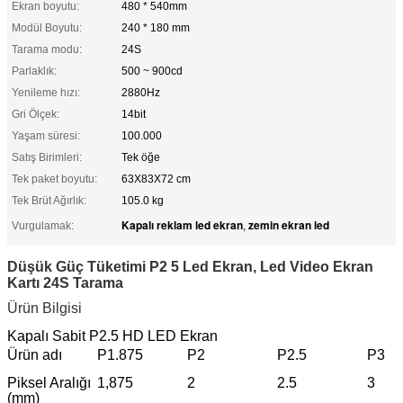
Ekran boyutu:
480 * 540mm
Modül Boyutu:
240 * 180 mm
Tarama modu:
24S
Parlaklık:
500 ~ 900cd
Yenileme hızı:
2880Hz
Gri Ölçek:
14bit
Yaşam süresi:
100.000
Satış Birimleri:
Tek öğe
Tek paket boyutu:
63X83X72 cm
Tek Brüt Ağırlık:
105.0 kg
Kapalı reklam led ekran
zemin ekran led
Vurgulamak:
,
Düşük Güç Tüketimi P2 5 Led Ekran, Led Video Ekran
Kartı 24S Tarama
Ürün Bilgisi
Kapalı Sabit P2.5 HD LED Ekran
Ürün adı
P1.875
P2
P2.5
P3
Piksel Aralığı
1,875
2
2.5
3
(mm)