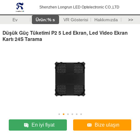
Shenzhen Longrun LED Optelectronic CO.,LTD
Ev
Ürün:% s
VR Gösterisi
Hakkımızda
>>
Düşük Güç Tüketimi P2 5 Led Ekran, Led Video Ekran
Kartı 24S Tarama
En iyi fiyat
Bize ulaşın