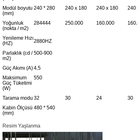
Modül boyutu
240 * 280
240 x 180
240 x 180
240 x
(mm)
Yoğunluk
284444
250.000
160.000
160.
(nokta / m2)
Yenileme Hızı
2880HZ
(HZ)
Parlaklık (cd /
500-900
m2)
Güç Akımı (A)
4.5
Maksimum
550
Güç Tüketimi
(W)
Tarama modu
32
30
24
30
Kabin Ölçüsü
480 * 540
(mm)
Resim Yaşlanma