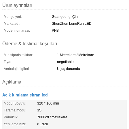
Ürün ayrıntıları
Menşe yeri:
Guangdong, Çin
Marka adı:
ShenZhen LongRun LED
Model numarası:
PH8
Ödeme & teslimat koşulları
Min sipariş miktarı:
1 Metrekare / Metrekare
Fiyat:
negotiable
Ambalaj bilgileri:
Uçuş durumda
Açıklama
Açık kiralama ekran led
Modül Boyutu:
320 * 160 mm
Tarama modu:
3S
Parlaklık:
7000cd / metrekare
Yenileme hızı:
> 1920