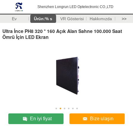
Shenzhen Longrun LED Optelectronic CO.,LTD
Ev
Ürün:% s
VR Gösterisi
Hakkımızda
>>
Ultra İnce PH8 320 * 160 Açık Alan Sahne 100.000 Saat
Ömrü İçin LED Ekran
En iyi fiyat
Bize ulaşın