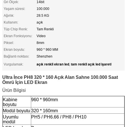
Gri Ölçek:
14bit
Yaşam süresi:
100.000
Ağırlık:
28.5 KG
Kullanım:
açık
Tüp Chip Renk:
Tam Renkli
Ekran Fonksiyonu:
Video
Piksel:
8mm
Ekran boyutu:
960 * 960 MM
Bağlantı noktası:
Shenzhen
açık renkli ekran led
tam renkli açık led işareti
Vurgulamak:
,
Ultra İnce PH8 320 * 160 Açık Alan Sahne 100.000 Saat
Ömrü İçin LED Ekran
Ürün Bilgisi
Kabine
960 * 960mm
boyutu
Modül boyutu
320 * 160mm
Uyumlu
PH5 / PH6.66 / PH8 / PH10
modül