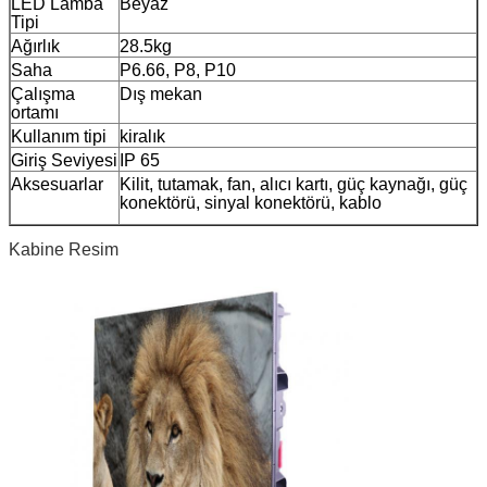
LED Lamba
Beyaz
Tipi
Ağırlık
28.5kg
Saha
P6.66, P8, P10
Çalışma
Dış mekan
ortamı
Kullanım tipi
kiralık
Giriş Seviyesi
IP 65
Aksesuarlar
Kilit, tutamak, fan, alıcı kartı, güç kaynağı, güç
konektörü, sinyal konektörü, kablo
Kabine Resim