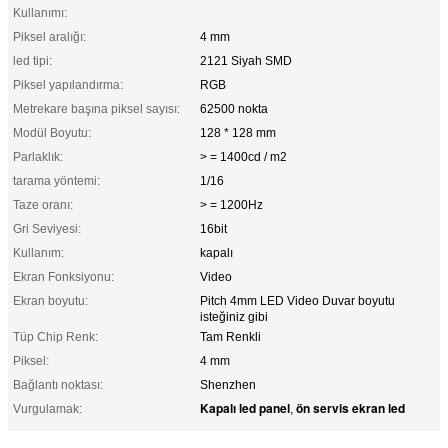
Kullanımı:
Piksel aralığı:
4 mm
led tipi:
2121 Siyah SMD
Piksel yapılandırma:
RGB
Metrekare başına piksel sayısı:
62500 nokta
Modül Boyutu:
128 * 128 mm
Parlaklık:
> = 1400cd / m2
tarama yöntemi:
1/16
Taze oranı:
> = 1200Hz
Gri Seviyesi:
16bit
Kullanım:
kapalı
Ekran Fonksiyonu:
Video
Ekran boyutu:
Pitch 4mm LED Video Duvar boyutu
isteğiniz gibi
Tüp Chip Renk:
Tam Renkli
Piksel:
4 mm
Bağlantı noktası:
Shenzhen
Kapalı led panel
ön servis ekran led
Vurgulamak:
,