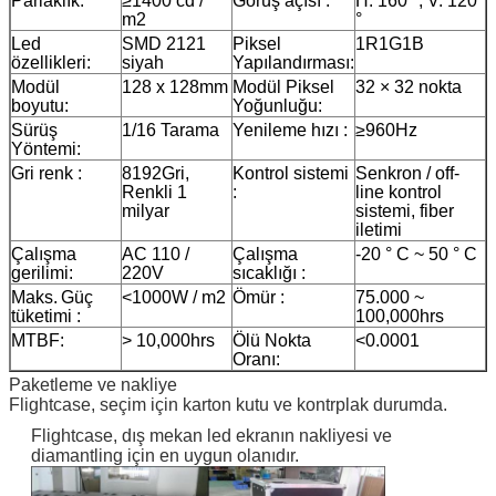
Parlaklık:
≥1400 cd /
Görüş açısı :
H: 160 °, V: 120
m2
°
Led
SMD 2121
Piksel
1R1G1B
özellikleri:
siyah
Yapılandırması:
Modül
128 x 128mm
Modül Piksel
32 × 32 nokta
boyutu:
Yoğunluğu:
Sürüş
1/16 Tarama
Yenileme hızı :
≥960Hz
Yöntemi:
Gri renk :
8192Gri,
Kontrol sistemi
Senkron / off-
Renkli 1
:
line kontrol
milyar
sistemi, fiber
iletimi
Çalışma
AC 110 /
Çalışma
-20 ° C ~ 50 ° C
gerilimi:
220V
sıcaklığı :
Maks.
Güç
<1000W / m2
Ömür :
75.000 ~
tüketimi :
100,000hrs
MTBF:
> 10,000hrs
Ölü Nokta
<0.0001
Oranı:
Paketleme ve nakliye
Flightcase, seçim için karton kutu ve kontrplak durumda.
Flightcase, dış mekan led ekranın nakliyesi ve
diamantling için en uygun olanıdır.