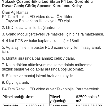
Yüksek Çözünürlüklü Led Ekran P4 Led Görüntülü
Duvar Geniş Görüş Açısının Kurulumu Kolay
Ürün Açıklaması
P4 Tam Renkli LED video duvar Özellikleri:
1. Tayvan Epistar'dan ilk seviye LED çipi.
2. LED ile saf altın tel bağlantısı ile.
3. Grand Modül çerçevesi ve maskesi için bir sıra malzemesi.
4. 4 kat PCB ve bakır kaplama kalınlığı> 18mil.
5. Ag alaşım lehim paster PCB üzerinde iyi lehim sağlamak
için.
6. Montaj sırasında paslanmaz çelik vidalar.
7. Kalıp döküm alüminyum malzeme dolabı mükemmel
düzlük sağlar ve dolaplar arasında boşluk olmaz.
8. Sökme ve montaj işlemi hızlı ve kolaydır.
9. Üç yıl garanti.
P4 Tam Renkli LED video duvar Teknolojisi Parametreleri:
Piksel aralığı
4mm
Piksel
62500 nokta /
:
yoğunluğu :
m2