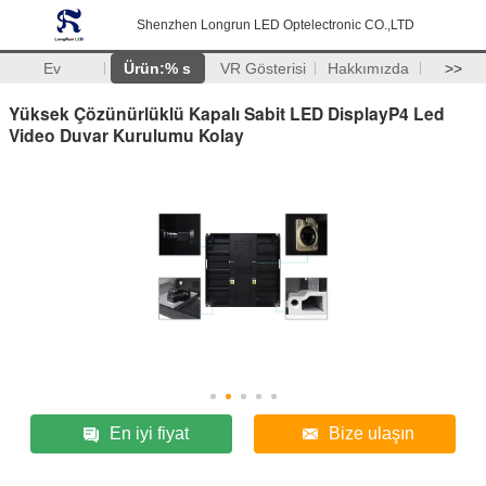
Shenzhen Longrun LED Optelectronic CO.,LTD
Ev
Ürün:% s
VR Gösterisi
Hakkımızda
>>
Yüksek Çözünürlüklü Kapalı Sabit LED DisplayP4 Led
Video Duvar Kurulumu Kolay
En iyi fiyat
Bize ulaşın