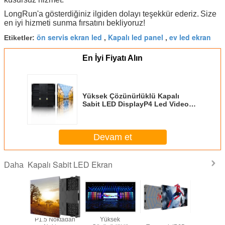
LongRun'a gösterdiğiniz ilgiden dolayı teşekkür ederiz.
Size
en iyi hizmeti sunma fırsatını bekliyoruz!
ön servis ekran led
Kapalı led panel
ev led ekran
Etiketler:
,
,
En İyi Fiyatı Alın
Yüksek Çözünürlüklü Kapalı
Sabit LED DisplayP4 Led Video
Duvar Kurulumu Kolay
Devam et
Kapalı Sabit LED Ekran
Daha
ç Mekan
P1.5 Noktadan
Yüksek
Yedekleme
480*540