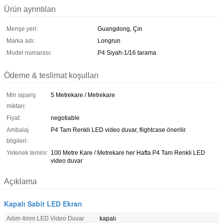
Ürün ayrıntıları
Menşe yeri:
Guangdong, Çin
Marka adı:
Longrun
Model numarası:
P4 Siyah-1/16 tarama
Ödeme & teslimat koşulları
Min sipariş
5 Metrekare / Metrekare
miktarı:
Fiyat:
negotiable
Ambalaj
P4 Tam Renkli LED video duvar, flightcase önerilir.
bilgileri:
Yetenek temini:
100 Metre Kare / Metrekare her Hafta P4 Tam Renkli LED
video duvar
Açıklama
Kapalı Sabit LED Ekran
Adım 4mm LED Video Duvar
kapalı